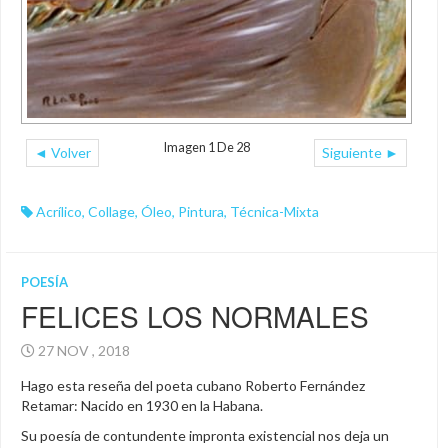
Imagen 1 De 28
◄ Volver
Siguiente ►
Acrílico
,
Collage
,
Óleo
,
Pintura
,
Técnica-Mixta
POESÍA
FELICES LOS NORMALES
27 NOV , 2018
Hago esta reseña del poeta cubano Roberto Fernández
Retamar: Nacido en 1930 en la Habana.
Su poesía de contundente impronta existencial nos deja un