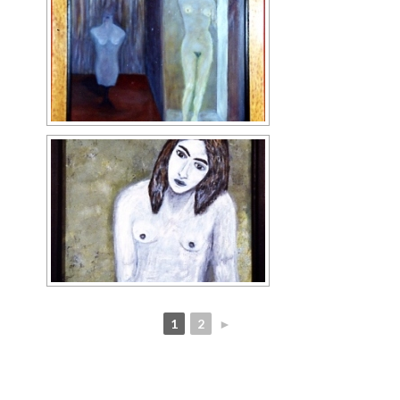
1
2
►