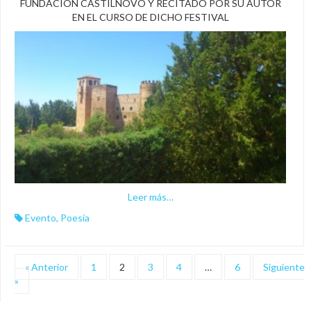
FUNDACIÓN CASTILNOVO Y RECITADO POR SU AUTOR
EN EL CURSO DE DICHO FESTIVAL
Leer más…
Evento
,
Poesía
« Anterior
1
2
3
4
…
6
Siguiente
»