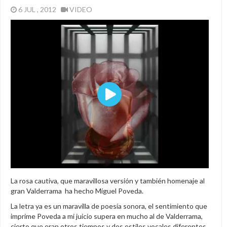
6 JUL , 2012
VIDEO
La rosa cautiva, que maravillosa versión y también homenaje al
gran Valderrama ha hecho Míguel Poveda.
La letra ya es un maravilla de poesía sonora, el sentimiento que
imprime Poveda a mi juicio supera en mucho al de Valderrama,
cierto que eran otros tiempos y dos estilos vocales diferentes,